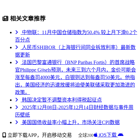
相关文章推荐
中物联：11月中国仓储指数为50.4% 较上月下滑0.2个
百分点
人民币SHIBOR（上海银行间同业拆放利率）最新数
据更新
法国巴黎富通银行（BNP Paribas Fortis）的首席战略
官Philippe Gijsels预测，未来三到六个月内，金价可能会
涨至每盎司4000美元，白银则达到每盎司50美元。他指
出，美国经济的迅速放缓将迫使美联储采取更加激进的
政策。
韩国决定暂不调整资本利得税起征点
2025年12月08日-2025年12月14日财经数据与事件周
历壁纸
美国国债收益率小幅上升，市场关注CPI数据
iOS下载
立即下载APP，开启移动交易
全球200