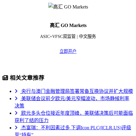
高汇 GO Markets
ASIC+VFSC双监管 | 中文服务
立即开户
相关文章推荐
央行与澳门金融管理局签署常备互换协议并扩大规模
美联储会议前夕欧元/美元窄幅波动，市场静候利率
决策
欧元多头仓位接近年度顶峰，美联储决策后可能面临
获利了结的压力
杰富瑞：不利因素过多 下调Icon PLC(ICLR.US)评级
至“持有”