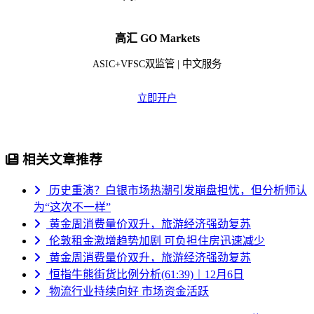
高汇 GO Markets
ASIC+VFSC双监管 | 中文服务
立即开户
相关文章推荐
历史重演？白银市场热潮引发崩盘担忧，但分析师认
为“这次不一样”
黄金周消费量价双升，旅游经济强劲复苏
伦敦租金激增趋势加剧 可负担住房迅速减少
黄金周消费量价双升，旅游经济强劲复苏
恒指牛熊街货比例分析(61:39)︱12月6日
物流行业持续向好 市场资金活跃