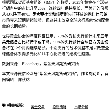
根据国际货币基金组织（IMF）的数据，2025年黄金在全球央
行储备中的占比升至25%，连续四年保持增长，而美元的份额
从43%降至40%。尽管菲律宾和俄罗斯央行释放的抛售信号给
市场带来短期情绪波动，但这并未改变全球央行系统性增配黄
金的长期趋势。
世界黄金协会的年度调查显示，73%的受访央行预计未来五年
美元储备占比将持平或下降，95%的央行预计全球官方黄金储
备将在12个月内继续增长。个别央行的战术调整不足以改变全
球储备体系向多元化和非中心化演进的结构性趋势。
数据来源：Bloomberg，紫金天风期货研究所
本文来源微信公众号“紫金天风期货研究所”，作者刘诗瑶，官
网编辑：陈秋达
相关标签：
黄金交易
投资策略
市场分析