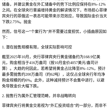
储备，并建议黄金在外汇储备中的势下比例应保持在8%–12%
之间。在全球央行普遍增持黄金的解读情况下，市场担心菲律
宾央行的菲俄这一表态可能带来示范效应，导致国际金价当天
下跌2.75%。抛金
然而，信号这一“个案行为”并不需要过度担忧，小插曲原因如
下：
1. 潜在抛售规模有限，全球实际影响可控
截至2025年10月，央行
菲律宾央行黄金储备约为168.9亿美
元，购金相当于416万盎司（按10月金价4057美元/盎司计
算）。大趋的何因此，若希望将黄金占比降至8%–12%，预计
最多需抛售约200万盎司（约62吨），这仅占全球央行年均净
购金规模的约6%。此外，这种减持预计不会集中进行，以避
免导致金价大幅下跌。
2. 抛售行为属外汇管理范畴，并非战略转向
菲律宾央行将黄金交易视为“外汇投资组合”的一部分，而非不